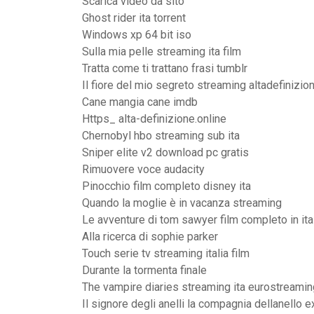
Scarica video da sito
Ghost rider ita torrent
Windows xp 64 bit iso
Sulla mia pelle streaming ita film
Tratta come ti trattano frasi tumblr
Il fiore del mio segreto streaming altadefinizio
Cane mangia cane imdb
Https_ alta-definizione.online
Chernobyl hbo streaming sub ita
Sniper elite v2 download pc gratis
Rimuovere voce audacity
Pinocchio film completo disney ita
Quando la moglie è in vacanza streaming
Le avventure di tom sawyer film completo in it
Alla ricerca di sophie parker
Touch serie tv streaming italia film
Durante la tormenta finale
The vampire diaries streaming ita eurostreamin
Il signore degli anelli la compagnia dellanello