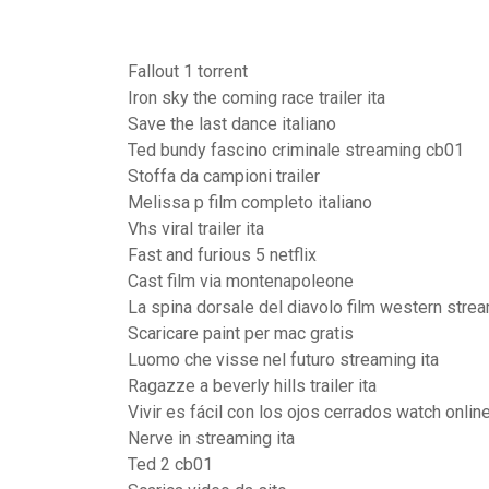
Fallout 1 torrent
Iron sky the coming race trailer ita
Save the last dance italiano
Ted bundy fascino criminale streaming cb01
Stoffa da campioni trailer
Melissa p film completo italiano
Vhs viral trailer ita
Fast and furious 5 netflix
Cast film via montenapoleone
La spina dorsale del diavolo film western stre
Scaricare paint per mac gratis
Luomo che visse nel futuro streaming ita
Ragazze a beverly hills trailer ita
Vivir es fácil con los ojos cerrados watch onlin
Nerve in streaming ita
Ted 2 cb01