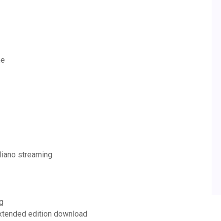
ne
aliano streaming
g
 extended edition download