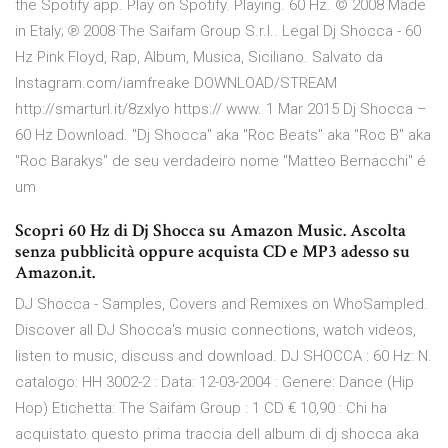
the Spotify app. Play on Spotify. Playing. 60 Hz. © 2008 Made
in Etaly; ℗ 2008 The Saifam Group S.r.l.. Legal Dj Shocca - 60
Hz Pink Floyd, Rap, Album, Musica, Siciliano. Salvato da
Instagram.com/iamfreake DOWNLOAD/STREAM
http://smarturl.it/8zxlyo https:// www. 1 Mar 2015 Dj Shocca –
60 Hz Download. "Dj Shocca" aka "Roc Beats" aka "Roc B" aka
"Roc Barakys" de seu verdadeiro nome "Matteo Bernacchi" é
um
Scopri 60 Hz di Dj Shocca su Amazon Music. Ascolta
senza pubblicità oppure acquista CD e MP3 adesso su
Amazon.it.
DJ Shocca - Samples, Covers and Remixes on WhoSampled.
Discover all DJ Shocca's music connections, watch videos,
listen to music, discuss and download. DJ SHOCCA : 60 Hz: N.
catalogo: HH 3002-2 : Data: 12-03-2004 : Genere: Dance (Hip
Hop) Etichetta: The Saifam Group : 1 CD € 10,90 : Chi ha
acquistato questo prima traccia dell album di dj shocca aka