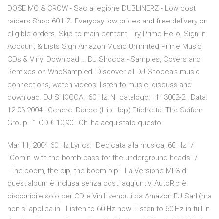
DOSE MC & CROW - Sacra legione DUBLINERZ - Low cost
raiders Shop 60 HZ. Everyday low prices and free delivery on
eligible orders. Skip to main content. Try Prime Hello, Sign in
Account & Lists Sign Amazon Music Unlimited Prime Music
CDs & Vinyl Download … DJ Shocca - Samples, Covers and
Remixes on WhoSampled. Discover all DJ Shocca's music
connections, watch videos, listen to music, discuss and
download. DJ SHOCCA : 60 Hz: N. catalogo: HH 3002-2 : Data:
12-03-2004 : Genere: Dance (Hip Hop) Etichetta: The Saifam
Group : 1 CD € 10,90 : Chi ha acquistato questo
Mar 11, 2004 60 Hz Lyrics: "Dedicata alla musica, 60 Hz" /
"Comin' with the bomb bass for the underground heads" /
"The boom, the bip, the boom bip" La Versione MP3 di
quest'album è inclusa senza costi aggiuntivi AutoRip è
disponibile solo per CD e Vinili venduti da Amazon EU Sarl (ma
non si applica in Listen to 60 Hz now. Listen to 60 Hz in full in