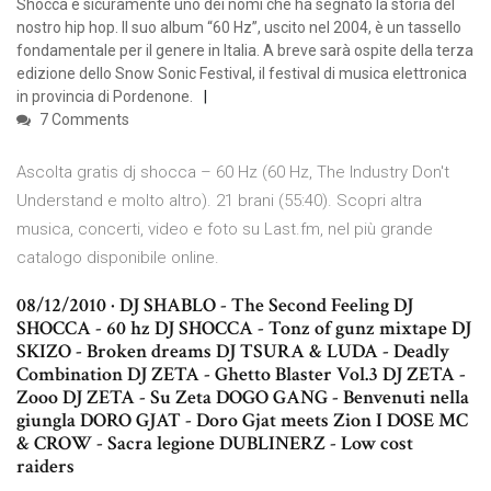
Shocca è sicuramente uno dei nomi che ha segnato la storia del
nostro hip hop. Il suo album “60 Hz”, uscito nel 2004, è un tassello
fondamentale per il genere in Italia. A breve sarà ospite della terza
edizione dello Snow Sonic Festival, il festival di musica elettronica
in provincia di Pordenone.
7 Comments
Ascolta gratis dj shocca – 60 Hz (60 Hz, The Industry Don't
Understand e molto altro). 21 brani (55:40). Scopri altra
musica, concerti, video e foto su Last.fm, nel più grande
catalogo disponibile online.
08/12/2010 · DJ SHABLO - The Second Feeling DJ
SHOCCA - 60 hz DJ SHOCCA - Tonz of gunz mixtape DJ
SKIZO - Broken dreams DJ TSURA & LUDA - Deadly
Combination DJ ZETA - Ghetto Blaster Vol.3 DJ ZETA -
Zooo DJ ZETA - Su Zeta DOGO GANG - Benvenuti nella
giungla DORO GJAT - Doro Gjat meets Zion I DOSE MC
& CROW - Sacra legione DUBLINERZ - Low cost
raiders