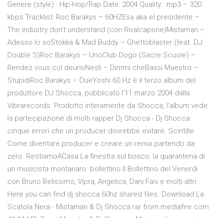
Genere (style) : Hip-Hop/Rap Date: 2004 Quality: .mp3 – 320
kbps Tracklist: Roc Barakys – 60HZEsa aka el presidente –
The industry don’t understand (con Rivalcapone)Mistaman –
Adesso lo soStokka & Mad Buddy – Ghettoblaster (feat. DJ
Double S)Roc Barakys – UnoClub Dogo (Sacre Scuole) –
Rendez vous col deurioNesli – Dimmi cheBassi Maestro –
StupidiRoc Barakys – DueYoshi 60 Hz è il terzo album del
produttore DJ Shocca, pubblicato l'11 marzo 2004 dalla
Vibrarecords. Prodotto interamente da Shocca, l'album vede
la partecipazione di molti rapper Dj Shocca - Dj Shocca:
cinque errori che un producer dovrebbe evitare. Scintille
Come diventare producer e creare un remix partendo da
zero. RestiamoACasa La finestra sul bosco: la quarantena di
un musicista montanaro. bollettino Il Bollettino del Venerdì
con Bruno Belissimo, Vipra, Angelica, Dani Faiv e molti altri.
Here you can find dj shocca 60hz shared files. Download La
Scatola Nera - Mistaman & Dj Shocca.rar from mediafire.com