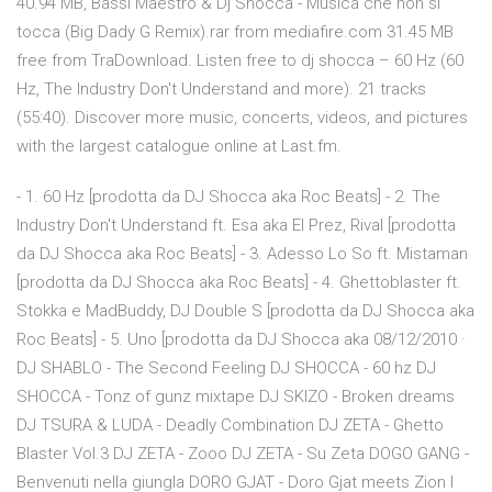
40.94 MB, Bassi Maestro & Dj Shocca - Musica che non si
tocca (Big Dady G Remix).rar from mediafire.com 31.45 MB
free from TraDownload. Listen free to dj shocca – 60 Hz (60
Hz, The Industry Don't Understand and more). 21 tracks
(55:40). Discover more music, concerts, videos, and pictures
with the largest catalogue online at Last.fm.
- 1. 60 Hz [prodotta da DJ Shocca aka Roc Beats] - 2. The
Industry Don't Understand ft. Esa aka El Prez, Rival [prodotta
da DJ Shocca aka Roc Beats] - 3. Adesso Lo So ft. Mistaman
[prodotta da DJ Shocca aka Roc Beats] - 4. Ghettoblaster ft.
Stokka e MadBuddy, DJ Double S [prodotta da DJ Shocca aka
Roc Beats] - 5. Uno [prodotta da DJ Shocca aka 08/12/2010 ·
DJ SHABLO - The Second Feeling DJ SHOCCA - 60 hz DJ
SHOCCA - Tonz of gunz mixtape DJ SKIZO - Broken dreams
DJ TSURA & LUDA - Deadly Combination DJ ZETA - Ghetto
Blaster Vol.3 DJ ZETA - Zooo DJ ZETA - Su Zeta DOGO GANG -
Benvenuti nella giungla DORO GJAT - Doro Gjat meets Zion I